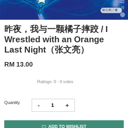
昨夜，我与一颗橘子摔跤 / I
Wrestled with an Orange
Last Night（张文亮）
RM 13.00
Ratings:
0
-
0
votes
Quantity
-
+
ADD TO WISHLIST