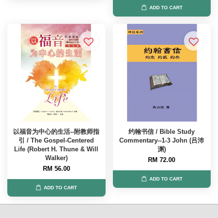
ADD TO CART
以福音为中心的生活--附教师指
约翰书信 / Bible Study
引 / The Gospel-Centered
Commentary--1-3 John (吕沛
Life (Robert H. Thune & Will
渊)
Walker)
RM 72.00
RM 56.00
ADD TO CART
ADD TO CART