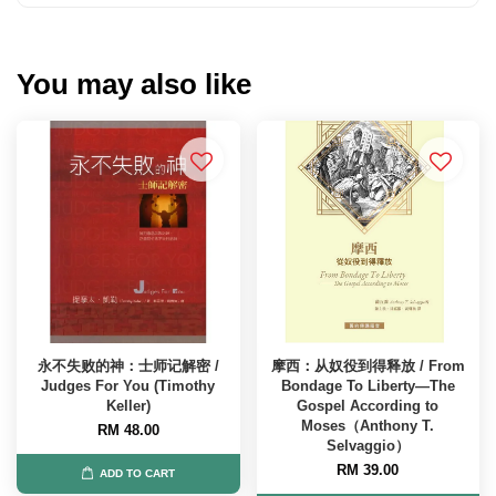
You may also like
永不失败的神：士师记解密 /
摩西：从奴役到得释放 / From
Judges For You (Timothy
Bondage To Liberty—The
Keller)
Gospel According to
Moses（Anthony T.
RM 48.00
Selvaggio）
RM 39.00
ADD TO CART