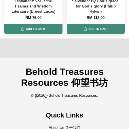
Testament: Vol. 3 the
Salvation: By God’s grace,
Psalms and Wisdom
for God’s glory (Philip
Literature (Ernest Lucas)
Ryken)
RM 76.00
RM 112.00
ADD TO CART
ADD TO CART
Behold Treasures
Resources 仰望书坊
© {{2026}} Behold Treasures Resources.
Quick Links
About Us 关于我们