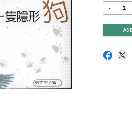
-
ADD