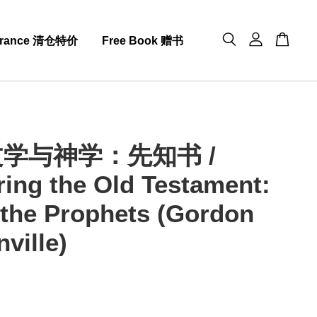
arance 清仓特价
Free Book 赠书
学与神学：先知书 /
ring the Old Testament:
4 the Prophets (Gordon
ville)
0