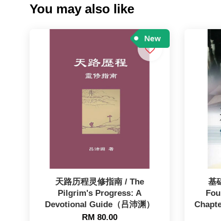
You may also like
天路历程灵修指南 / The
基
Pilgrim's Progress: A
Fou
Devotional Guide（吕沛渊）
Chapte
RM 80.00