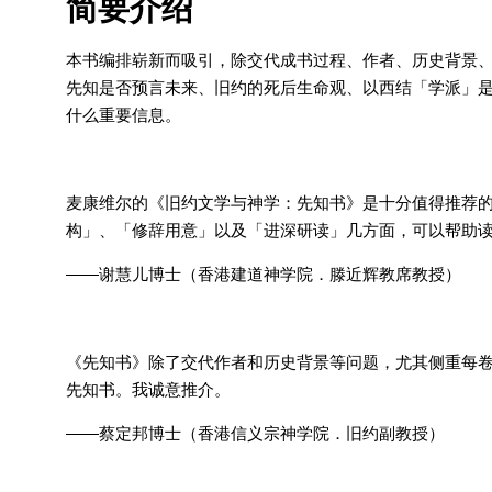
简要介绍
本书编排崭新而吸引，除交代成书过程、作者、历史背景
先知是否预言未来、旧约的死后生命观、以西结「学派」
什么重要信息。
麦康维尔的《旧约文学与神学：先知书》是十分值得推荐的
构」、「修辞用意」以及「进深研读」几方面，可以帮助
——谢慧儿博士（香港建道神学院．滕近辉教席教授）
《先知书》除了交代作者和历史背景等问题，尤其侧重每
先知书。我诚意推介。
——蔡定邦博士（香港信义宗神学院．旧约副教授）