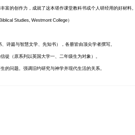
和丰富的创作力，成就了这本堪作课堂教科书或个人研经用的好材料
iblical Studies, Westmont College）
册（五经、历史书、诗篇与智慧文学、先知书），各册皆由顶尖学者撰写。
的信徒（原系列以英国大学一、二年级生为对象）。
产生的问题。强调旧约研究与神学并现代生活的关系。