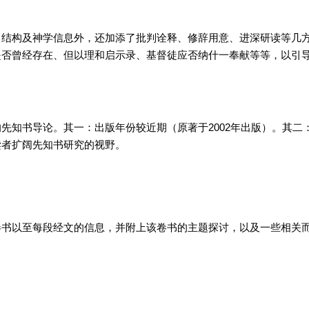
、结构及神学信息外，还加添了批判诠释、修辞用意、进深研读等几
是否曾经存在、但以理和启示录、基督徒应否纳什一奉献等等，以引
先知书导论。其一：出版年份较近期（原著于2002年出版）。其二
读者扩阔先知书研究的视野。
卷书以至每段经文的信息，并附上该卷书的主题探讨，以及一些相关