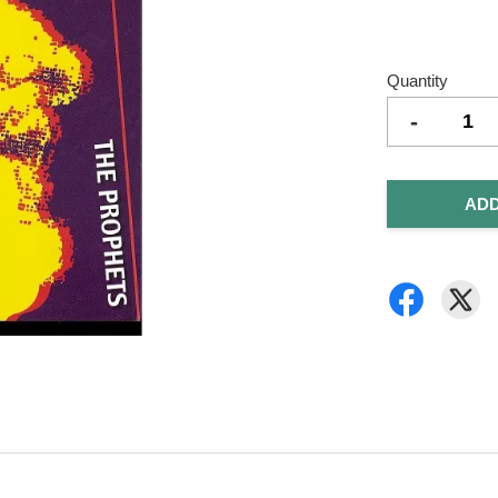
Quantity
-
ADD