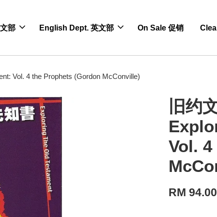
 中文部
English Dept. 英文部
On Sale 促销
Cle
ol. 4 the Prophets (Gordon McConville)
旧约文
Explo
Vol. 
McCon
RM 94.0