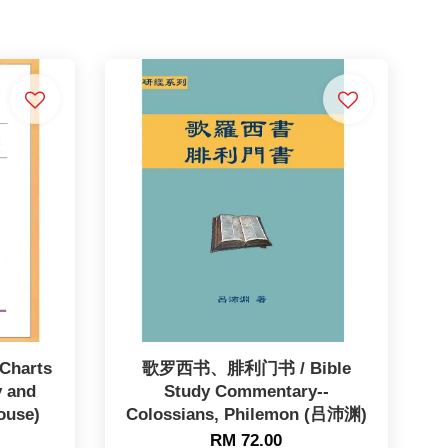
harts
歌罗西书、腓利门书 / Bible
y and
Study Commentary--
ouse)
Colossians, Philemon (吕沛渊)
RM 72.00