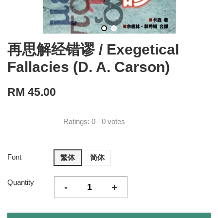
再思解经错谬 / Exegetical
Fallacies (D. A. Carson)
RM 45.00
Ratings:
0
-
0
votes
Font
繁体
简体
Quantity
-
+