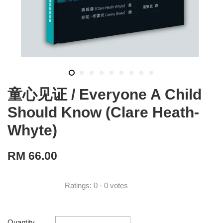
童心见证 / Everyone A Child
Should Know (Clare Heath-
Whyte)
RM 66.00
Ratings:
0
-
0
votes
Quantity