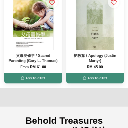
父母灵修学 / Sacred
护教篇 / Apology (Justin
Parenting (Gary L. Thomas)
Martyr)
From
RM 61.00
RM 45.00
ADD TO CART
ADD TO CART
Behold Treasures