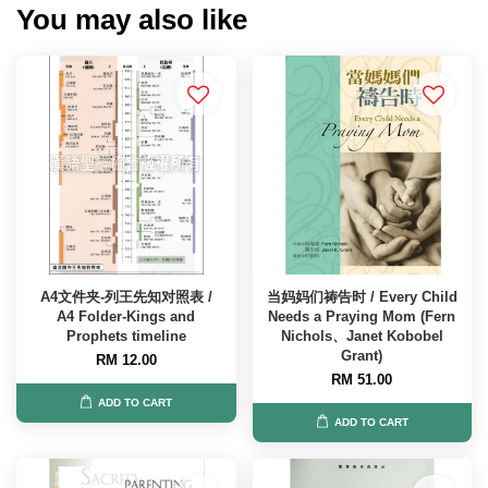
You may also like
A4文件夹-列王先知对照表 /
当妈妈们祷告时 / Every Child
A4 Folder-Kings and
Needs a Praying Mom (Fern
Prophets timeline
Nichols、Janet Kobobel
Grant)
RM 12.00
RM 51.00
ADD TO CART
ADD TO CART