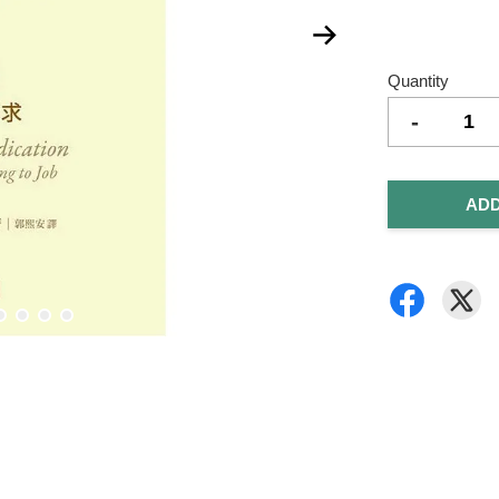
Quantity
-
ADD