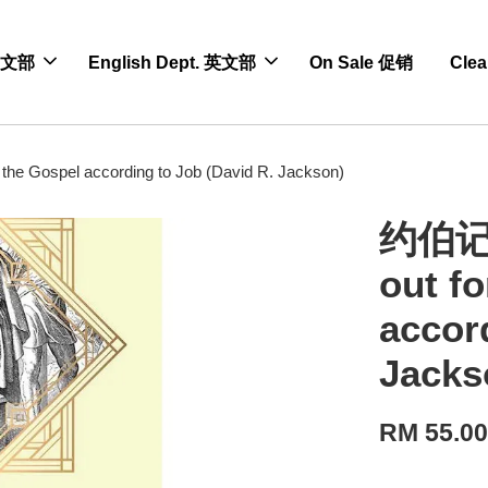
 中文部
English Dept. 英文部
On Sale 促销
Cle
e Gospel according to Job (David R. Jackson)
约伯记-
out fo
accor
Jacks
RM 55.0