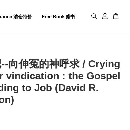
arance 清仓特价
Free Book 赠书
-向伸冤的神呼求 / Crying
r vindication : the Gospel
ding to Job (David R.
on)
0