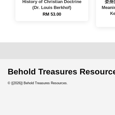
History of Christian Doctrine
委身
(Dr. Louis Berkhof)
Meanin
Ke
RM 53.00
Behold Treasures Resou
© {{2026}} Behold Treasures Resources.