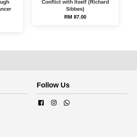
ough
Conflict with Itself (Richard
ancer
Sibbes)
RM 87.00
Follow Us
Facebook
Instagram
Whatsapp