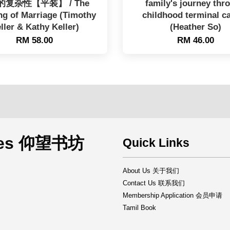
的复杂性【平装】 / The
family's journey thr
g of Marriage (Timothy
childhood terminal c
ller & Kathy Keller)
(Heather So)
RM 58.00
RM 46.00
rces 仰望书坊
Quick Links
About Us 关于我们
Contact Us 联系我们
Membership Application 会员申请
Tamil Book