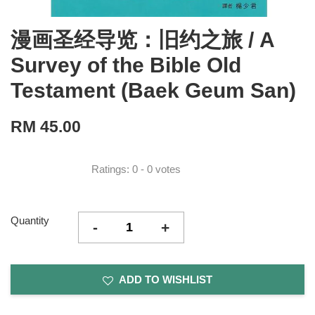
漫画圣经导览：旧约之旅 / A
Survey of the Bible Old
Testament (Baek Geum San)
RM 45.00
Ratings:
0
-
0
votes
Quantity
-
+
ADD TO WISHLIST