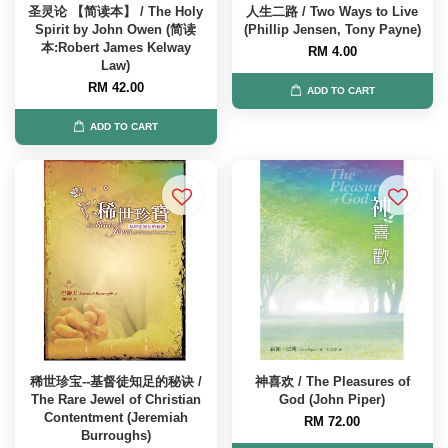
圣灵论 【简读本】 / The Holy
人生二路 / Two Ways to Live
Spirit by John Owen (简读
(Phillip Jensen, Tony Payne)
本:Robert James Kelway
RM 4.00
Law)
RM 42.00
ADD TO CART
ADD TO CART
稀世珍宝--基督徒知足的秘诀 /
神喜欢 / The Pleasures of
The Rare Jewel of Christian
God (John Piper)
Contentment (Jeremiah
RM 72.00
Burroughs)