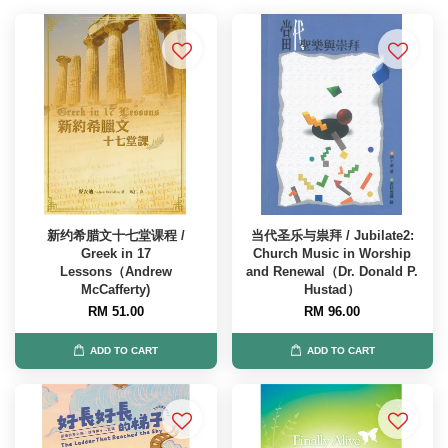
新约希腊文十七堂课程 /
当代圣乐与祟拜 / Jubilate2:
Greek in 17
Church Music in Worship
Lessons（Andrew
and Renewal（Dr. Donald P.
McCafferty)
Hustad）
RM 51.00
RM 96.00
ADD TO CART
ADD TO CART