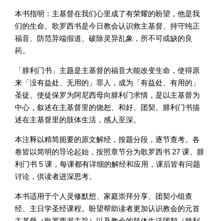
本书指明：主基督在我们心里成了有荣耀的盼望，他是我
们的生命。歌罗西书是今日教会认识救主基督、持守纯正
福音、防范异端假道、破除灵异乱象，所不可或缺的良
药。
「腓利门书」主题是主基督的福音大能改变生命，使得原
来「没有益处、无用的」罪人，成为「有益处、有用的」
圣徒。使徒保罗为阿尼西母向腓利门求情，是以主基督为
中心，叙述在主基督里的饶恕、和好、团契。腓利门书描
述在主基督里的肢体生活，感人至深。
本注释以精简扼要的原文解经，按题分段，逐节查考。各
卷皆以简明的导论起始，按照章节分为歌罗西书 27 课、腓
利门书 5 课，每课都有详细的解经和应用，课后皆有问题
讨论，供读者进深思考。
本书适用于个人灵修默想、家庭崇拜分享、团契小组查
经、主日学圣经课程。盼望帮助读者更加认识教会的元首
主基督（歌罗西书主旨）以及教会的肢体生活团契（腓利