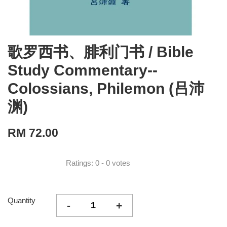
歌罗西书、腓利门书 / Bible
Study Commentary--
Colossians, Philemon (吕沛
渊)
RM 72.00
Ratings:
0
-
0
votes
Quantity
-
+