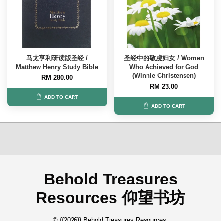
马太亨利研读版圣经 /
圣经中的敬虔妇女 / Women
Matthew Henry Study Bible
Who Achieved for God
(Winnie Christensen)
RM 280.00
RM 23.00
ADD TO CART
ADD TO CART
Behold Treasures
Resources 仰望书坊
© {{2026}} Behold Treasures Resources.