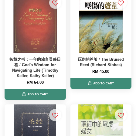
智慧之书：一年的箴言灵修日
压伤的芦苇 / The Bruised
程 / God's Wisdom for
Reed (Richard Sibbes)
Navigating Life (Timothy
RM 45.00
Keller, Kathy Keller)
RM 64.00
ADD TO CART
ADD TO CART