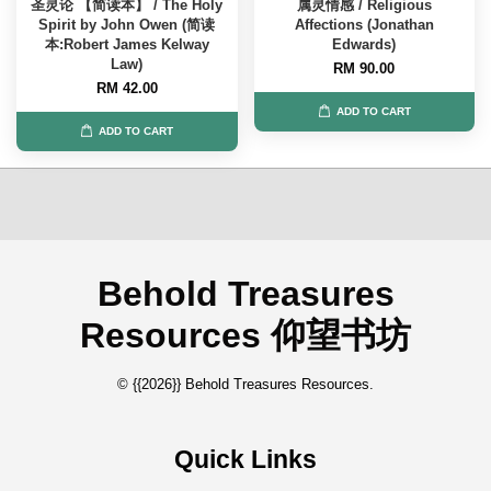
圣灵论 【简读本】 / The Holy
属灵情感 / Religious
Spirit by John Owen (简读
Affections (Jonathan
本:Robert James Kelway
Edwards)
Law)
RM 90.00
RM 42.00
ADD TO CART
ADD TO CART
Behold Treasures
Resources 仰望书坊
© {{2026}} Behold Treasures Resources.
Quick Links