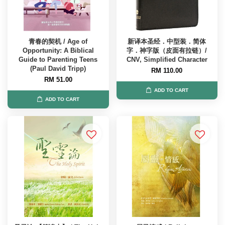
青春的契机 / Age of
新译本圣经．中型装．简体
Opportunity: A Biblical
字．神字版（皮面有拉链）/
Guide to Parenting Teens
CNV, Simplified Character
(Paul David Tripp)
RM 110.00
RM 51.00
ADD TO CART
ADD TO CART