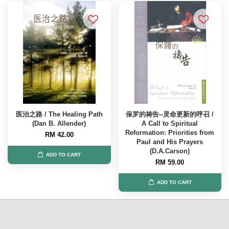
医治之路 / The Healing Path
保罗的祷告--灵命更新的呼召 /
(Dan B. Allender)
A Call to Spiritual
Reformation: Priorities from
RM 42.00
Paul and His Prayers
(D.A.Carson)
ADD TO CART
RM 59.00
ADD TO CART