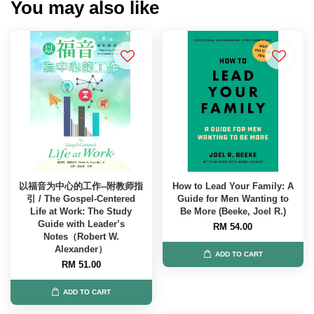
You may also like
以福音为中心的工作--附教师指
How to Lead Your Family: A
引 / The Gospel-Centered
Guide for Men Wanting to
Life at Work: The Study
Be More (Beeke, Joel R.)
Guide with Leader’s
RM 54.00
Notes（Robert W.
Alexander）
ADD TO CART
RM 51.00
ADD TO CART