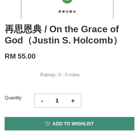
再思恩典 / On the Grace of
God（Justin S. Holcomb）
RM 55.00
Ratings:
0
-
0
votes
Quantity
-
+
ADD TO WISHLIST