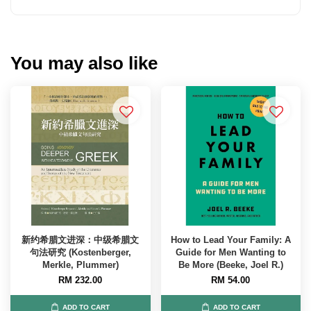
You may also like
新约希腊文进深：中级希腊文
How to Lead Your Family: A
句法研究 (Kostenberger,
Guide for Men Wanting to
Merkle, Plummer)
Be More (Beeke, Joel R.)
RM 232.00
RM 54.00
ADD TO CART
ADD TO CART