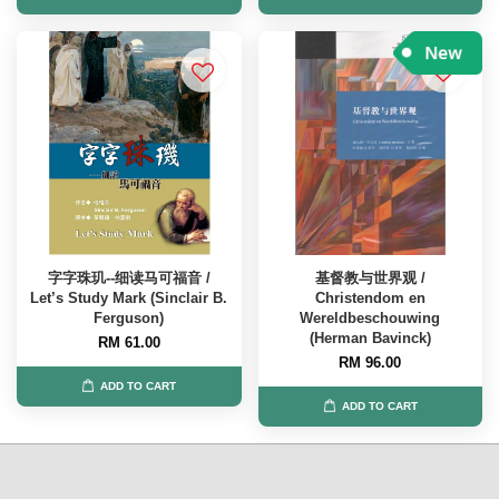
字字珠玑--细读马可福音 /
基督教与世界观 /
Let’s Study Mark (Sinclair B.
Christendom en
Ferguson)
Wereldbeschouwing
(Herman Bavinck)
RM 61.00
RM 96.00
ADD TO CART
ADD TO CART