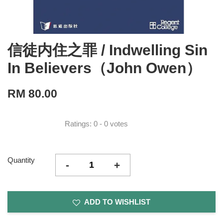
信徒内住之罪 / Indwelling Sin
In Believers（John Owen）
RM 80.00
Ratings:
0
-
0
votes
Quantity
-
+
ADD TO WISHLIST