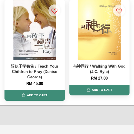
陪孩子学祷告 / Teach Your
与神同行 / Walking With God
Children to Pray (Denise
(J.C. Ryle)
George)
RM 27.00
RM 45.00
ADD TO CART
ADD TO CART