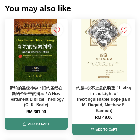
You may also like
新约的圣经神学：旧约圣经在
约瑟--永不止息的盼望 / Living
新约圣经中的揭示 / A New
in the Light of
Testament Biblical Theology
Inextinguishable Hope (Iain
(G. K. Beale)
M. Duguid, Mattbew P.
Harmon)
RM 301.00
RM 48.00
ADD TO CART
ADD TO CART