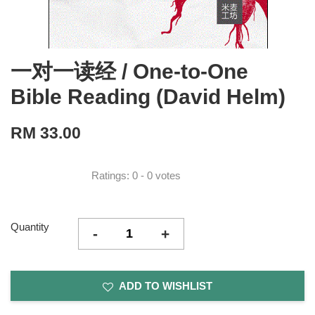
一对一读经 / One-to-One
Bible Reading (David Helm)
RM 33.00
Ratings:
0
-
0
votes
Quantity
-
+
ADD TO WISHLIST