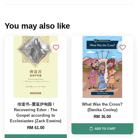
You may also like
传道书--重返伊甸园 /
What Was the Cross?
Recovering Eden : The
(Danika Cooley)
Gospel according to
RM 36.00
Ecclesiastes (Zack Eswine)
RM 61.00
ADD TO CART