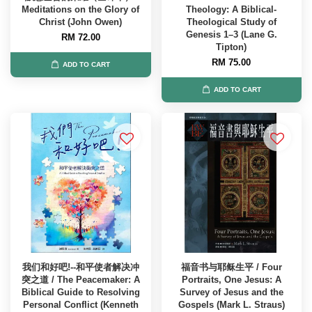
Meditations on the Glory of
Theology: A Biblical-
Christ (John Owen)
Theological Study of
Genesis 1–3 (Lane G.
RM 72.00
Tipton)
RM 75.00
ADD TO CART
ADD TO CART
我们和好吧!--和平使者解决冲
福音书与耶稣生平 / Four
突之道 / The Peacemaker: A
Portraits, One Jesus: A
Biblical Guide to Resolving
Survey of Jesus and the
Personal Conflict (Kenneth
Gospels (Mark L. Straus)