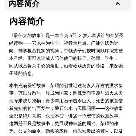
内容简介
内容简介
《最伟大的故事》是一本专为 6至12 岁儿童设计的全新圣
经读物——它以神为中心、福音为焦点、门徒训练为导
向、神学根基扎实的视角，带领孩子们按时间顺序综览整
本圣经。更可以让成人陪伴他们的孩子、孙辈、学生，一
同从以基督为中心的角度，沿着救赎历史的脉络，来探索
圣经的信息。
本书充满圣经故事：荣耀的创世记述与发人深省的洪水叙
事；万民分散与一族成为国家；荆棘焚而不毁与烈火从天
而降来烧尽祭物；青少年用石子击杀巨人，死去的孩童借
着先知的祷告而复生；磐石出水与天降吗哪——这些故事
全都是绝对真实、永恒不变，讲述一个宏伟的救赎故事。
这两册不只是故事书，更展现神丰盛的属性、荣耀的作
为、公义的命令、确实的应许、借先知发出的警告，以及