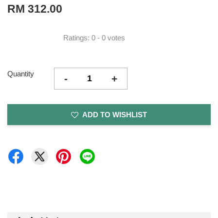
RM 312.00
Ratings:
0
-
0
votes
Quantity
-
+
ADD TO WISHLIST