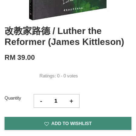
改教家路德 / Luther the
Reformer (James Kittleson)
RM 39.00
Ratings:
0
-
0
votes
Quantity
-
+
ADD TO WISHLIST