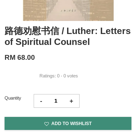
路德劝慰书信 / Luther: Letters
of Spiritual Counsel
RM 68.00
Ratings:
0
-
0
votes
Quantity
-
+
ADD TO WISHLIST