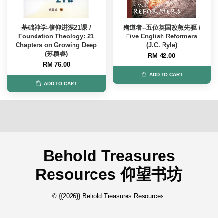
基础神学-信仰进深21课 /
殉道者--五位英国改教先驱 /
Foundation Theology: 21
Five English Reformers
Chapters on Growing Deep
(J.C. Ryle)
(苏颖睿)
RM 42.00
RM 76.00
ADD TO CART
ADD TO CART
Behold Treasures
Resources 仰望书坊
© {{2026}} Behold Treasures Resources.