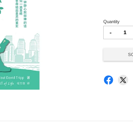
Quantity
-
S