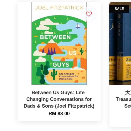
SALE
Between Us Guys: Life-
大
Changing Conversations for
Treas
Dads & Sons (Joel Fitzpatrick)
Se
RM 83.00