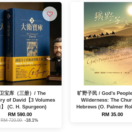
卫宝库（三册）/ The
旷野子民 / God’s People 
ury of David【3 Volumes
Wilderness: The Chur
t】 (C. H. Spurgeon)
Hebrews (O. Palmer Ro
RM 590.00
RM 35.00
RM 720.00
-18.1%