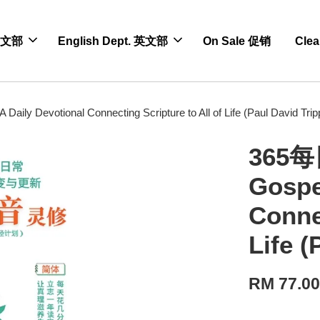
 中文部
English Dept. 英文部
On Sale 促销
Cle
y Devotional Connecting Scripture to All of Life (Paul David Trip
365每
Gospe
Connec
Life (
RM 77.0