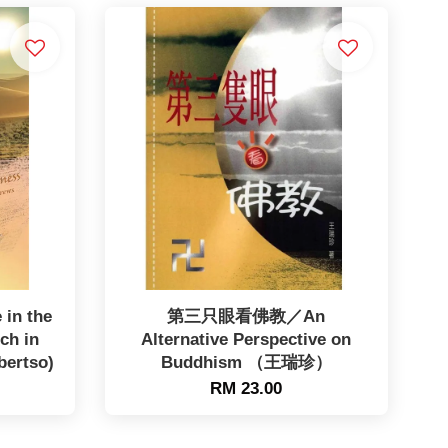
in the
第三只眼看佛教／An
ch in
Alternative Perspective on
bertso)
Buddhism （王瑞珍）
RM 23.00