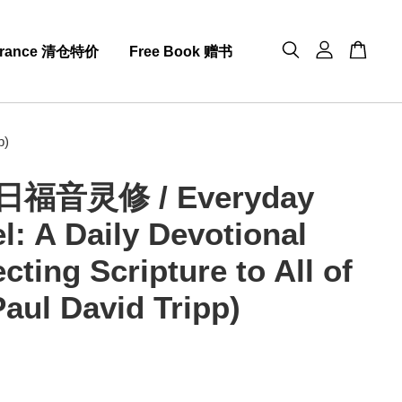
arance 清仓特价
Free Book 赠书
p)
日福音灵修 / Everyday
l: A Daily Devotional
ting Scripture to All of
Paul David Tripp)
0