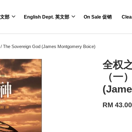
 中文部
English Dept. 英文部
On Sale 促销
Cle
vereign God (James Montgomery Boice)
全权之
（一）/
(Jame
RM 43.0