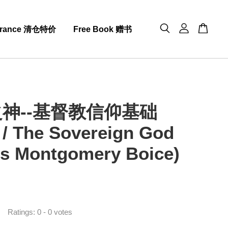
arance 清仓特价
Free Book 赠书
神--基督教信仰基础
 The Sovereign God
s Montgomery Boice)
0
Ratings:
0
-
0
votes