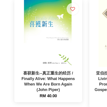
喜获新生--真正重生的经历 /
亚伯拉
Finally Alive: What Happens
Livi
When We Are Born Again
Pro
(John Piper)
Gospe
RM 40.00