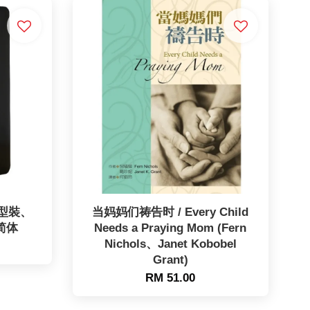
型裝、
当妈妈们祷告时 / Every Child
简体
Needs a Praying Mom (Fern
Nichols、Janet Kobobel
Grant)
RM 51.00