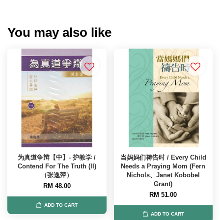
You may also like
为真道争辩【中】- 护教学 /
当妈妈们祷告时 / Every Child
Contend For The Truth (II)
Needs a Praying Mom (Fern
（张逸萍）
Nichols、Janet Kobobel
Grant)
RM 48.00
RM 51.00
ADD TO CART
ADD TO CART