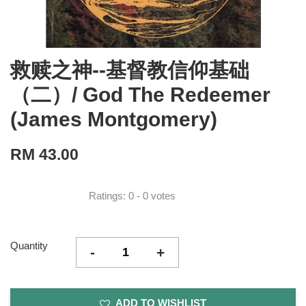
救赎之神--基督教信仰基础
（二）/ God The Redeemer
(James Montgomery)
RM 43.00
Ratings:
0
-
0
votes
Quantity
-
+
ADD TO WISHLIST