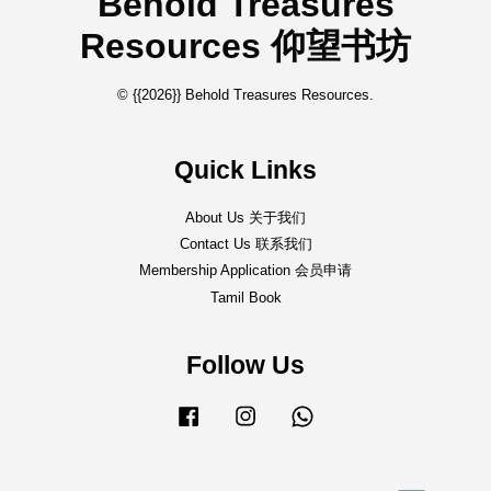
Behold Treasures
Resources 仰望书坊
© {{2026}} Behold Treasures Resources.
Quick Links
About Us 关于我们
Contact Us 联系我们
Membership Application 会员申请
Tamil Book
Follow Us
Facebook
Instagram
Whatsapp